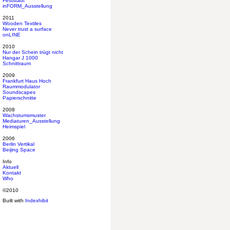
Feststadt
inFORM_Ausstellung
2011
Wooden Textiles
Never trust a surface
onLINE
2010
Nur der Schein trügt nicht
Hangar J 1000
Schnittraum
2009
Frankfurt Haus Hoch
Raummodulator
Soundscapes
Papierschnitte
2008
Wachstumsmuster
Mediaturen_Ausstellung
Heimspiel
2006
Berlin Vertikal
Beijing Space
Info
Aktuell
Kontakt
Who
©2010
Built with
Indexhibit