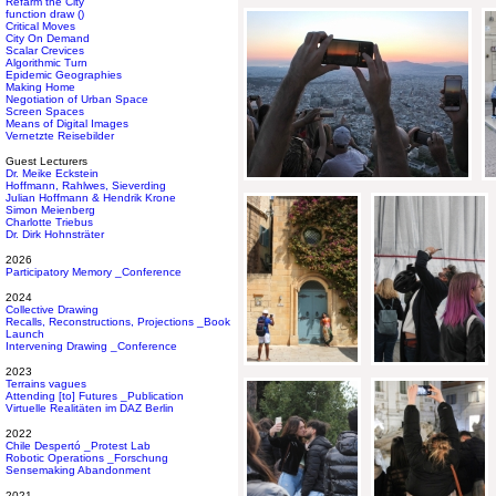
Refarm the City
function draw ()
Critical Moves
City On Demand
Scalar Crevices
Algorithmic Turn
Epidemic Geographies
Making Home
Negotiation of Urban Space
Screen Spaces
Means of Digital Images
Vernetzte Reisebilder
Guest Lecturers
Dr. Meike Eckstein
Hoffmann, Rahlwes, Sieverding
Julian Hoffmann & Hendrik Krone
Simon Meienberg
Charlotte Triebus
Dr. Dirk Hohnsträter
2026
Participatory Memory _Conference
2024
Collective Drawing
Recalls, Reconstructions, Projections _Book
Launch
Intervening Drawing _Conference
2023
Terrains vagues
Attending [to] Futures _Publication
Virtuelle Realitäten im DAZ Berlin
2022
Chile Despertó _Protest Lab
Robotic Operations _Forschung
Sensemaking Abandonment
2021