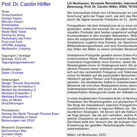
Prof. Dr. Carolin Höfler
Lili Neuhauser, Vernetzte Reisebilder, Interme
Betreuung: Prof. Dr. Carolin Höfler, KISD, TH K
Texte
Die Intermediate-Arbeit von Lili Neuhauser im Leh
Versuchsarbeit
forschung“ geht der Frage nach, wie sich das Re
György Kepes
durch die digital vernetzte Fotokultur im 21. Jah
Monster Körper
Schleimpilze
Fotografieren mit dem Smartphone ist zu einer in
Drawing without knowing
geworden, wobei der bereiste Ort vor allem durch 
World Wide Tahrir
visuellen Produkte sind hierbei umgehend verfügba
Seeing by doing
Kommunikation in den sozialen Netzwerken. Mob
Performanz der Form
dass die aufgenommenen Bilder jederzeit verbrei
Form und Feld
Smartphone zugleich eine Kamera, ein Speicher
inFORM_Katalog
Bildbearbeitungssoftware und eine Kommunikations
Mediaturen_Katalog
das Teilen der Bilder zu einem zentralen Bestandt
Smartphone-Fotografie gewährt einem Online-Publi
Tagungen | Vorträge
unternommene Reise. Reisebilder in sozialen Ne
Beiträge 2010-26
inszenierte Augenblicke ohne Kontext, wobei die
Tagungsorganisationen
Reisebegleiter:innen im Vordergrund steht. Die j
diesem Prozess immer selektiver wahrgenommen: d
Erwähnungen
sich auf das vermeintlich Fotogene und Teilenswe
Zitate | Porträts
schon im Hinblick auf die potenziellen Betrachter
Hierdurch geraten Reisen und Fotografieren zu ri
Vorlesungen
abzielen, ein idealisiertes Selbst in erstrebens
Design Theorie Geschichte
Momente mit und ohne Reisepartner:innen darzus
Medien der Architektur 1
Selbstrepräsentation wird durch die Auswahl des 
Medien der Architektur 2
kulissenhaften Hintergrunds sowie der Stilmittel 
Mediales Entwerfen 1
Mediales Entwerfen 2
In einer begleitenden Fotoarbeit lenkt Lili Neuhau
Idea as Model
Produktion der Reisefotografien zur physischen 
(An)Ordnungen
Sie fängt die Interaktionen zwischen Fotograf:in
touristischen Kulissen in eigenen Bildern ein. Sie
Promotionen
räumlichen Strategien, mit denen sich die Akteur
Seeing the World Through Process Eyes
sie fragt danach, wie sie sich verhalten, welche
Urbane Mobilität in Dakar
welche Charaktere sie spielen und welche Bede
Betreuungen seit 2018
Die Arbeit stellt den Versuch dar, die kuriosen 
Entstehung der geteilten Reisefotografie führen
Research Supervision
systematisieren.
De/Construct War
Schalker Markt
Bilder: Lili Neuhauser, 2022