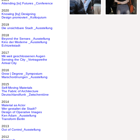
Attending [to] Futures _Conference
2020
Knowing [by] Designing
Design promoviert _Kolloquium
2019
Die unsichtbare Stadt _Ausstellung
2018
Beyond the Senses _Ausstellung
Kino der Moderne _Ausstellung
Echtzeitstadt
2017
Mit weit geschlossenen Augen
Sensing the City _Vortragsreihe
Arrival City
2016
Grow | Degrow _Symposium
Marschordnungen _Ausstellung
2015
Self-Moving Materials
The Fabric of Architecture
Deutschlandfunk _Zwischentöne
2014
Material as Actor
Wer gestaltet die Stadt?
Design of Operative Images
Ken Adam _Ausstellung
Transform Berlin
2013
Out of Control_Ausstellung
2012