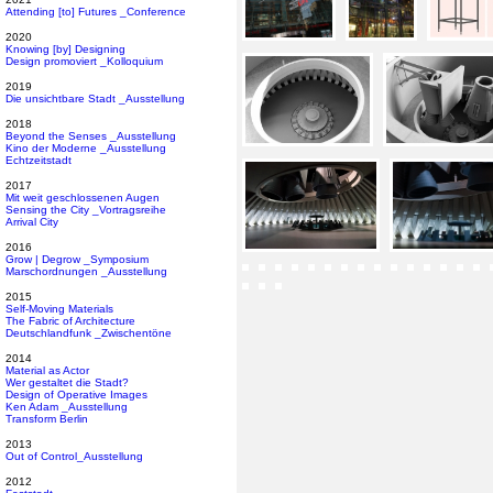
Attending [to] Futures _Conference
2020
Knowing [by] Designing
Design promoviert _Kolloquium
2019
Die unsichtbare Stadt _Ausstellung
2018
Beyond the Senses _Ausstellung
Kino der Moderne _Ausstellung
Echtzeitstadt
2017
Mit weit geschlossenen Augen
Sensing the City _Vortragsreihe
Arrival City
2016
Grow | Degrow _Symposium
Marschordnungen _Ausstellung
2015
Self-Moving Materials
The Fabric of Architecture
Deutschlandfunk _Zwischentöne
2014
Material as Actor
Wer gestaltet die Stadt?
Design of Operative Images
Ken Adam _Ausstellung
Transform Berlin
2013
Out of Control_Ausstellung
2012