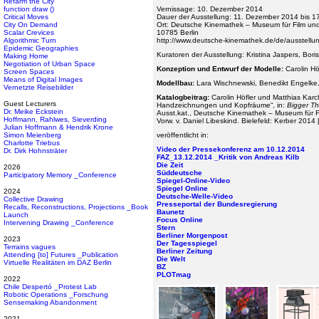
Refarm the City
function draw ()
Vernissage: 10. Dezember 2014
Critical Moves
Dauer der Ausstellung: 11. Dezember 2014 bis 1
City On Demand
Ort: Deutsche Kinemathek – Museum für Film un
Scalar Crevices
10785 Berlin
Algorithmic Turn
http://www.deutsche-kinemathek.de/de/ausstellun
Epidemic Geographies
Kuratoren der Ausstellung: Kristina Jaspers, Bor
Making Home
Negotiation of Urban Space
Konzeption und Entwurf der Modelle:
Carolin Hö
Screen Spaces
Means of Digital Images
Modellbau:
Lara Wischnewski, Benedikt Engelke,
Vernetzte Reisebilder
Katalogbeitrag:
Carolin Höfler und Matthias Kar
Guest Lecturers
Handzeichnungen und Kopfräume“, in:
Bigger Th
Dr. Meike Eckstein
Ausst.kat., Deutsche Kinemathek – Museum für Fi
Hoffmann, Rahlwes, Sieverding
Vorw. v. Daniel Libeskind. Bielefeld: Kerber 2014 
Julian Hoffmann & Hendrik Krone
Simon Meienberg
veröffentlicht in:
Charlotte Triebus
Video der Pressekonferenz am 10.12.2014
Dr. Dirk Hohnsträter
FAZ_13.12.2014 _Kritik von Andreas Kilb
Die Zeit
2026
Süddeutsche
Participatory Memory _Conference
Spiegel-Online-Video
Spiegel Online
2024
Deutsche-Welle-Video
Collective Drawing
Presseportal der Bundesregierung
Recalls, Reconstructions, Projections _Book
Baunetz
Launch
Focus Online
Intervening Drawing _Conference
Stern
Berliner Morgenpost
2023
Der Tagesspiegel
Terrains vagues
Berliner Zeitung
Attending [to] Futures _Publication
Die Welt
Virtuelle Realitäten im DAZ Berlin
BZ
PLOTmag
2022
Chile Despertó _Protest Lab
Robotic Operations _Forschung
Sensemaking Abandonment
2021