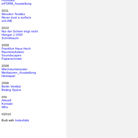
Feststadt
inFORM_Ausstellung
2011
Wooden Textiles
Never trust a surface
onLINE
2010
Nur der Schein trügt nicht
Hangar J 1000
Schnittraum
2009
Frankfurt Haus Hoch
Raummodulator
Soundscapes
Papierschnitte
2008
Wachstumsmuster
Mediaturen_Ausstellung
Heimspiel
2006
Berlin Vertikal
Beijing Space
Info
Aktuell
Kontakt
Who
©2010
Built with
Indexhibit