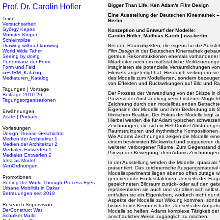
Prof. Dr. Carolin Höfler
Bigger Than Life. Ken Adam's Film Design
Eine Ausstellung der Deutschen Kinemathek –
Texte
Berlin
Versuchsarbeit
György Kepes
Konzeption und Entwurf der Modelle:
Monster Körper
Carolin Höfler, Matthias Karch | oza-berlin
Schleimpilze
Drawing without knowing
Bei den Raumobjekten, die eigens für die Ausste
World Wide Tahrir
Film Design
in der Deutschen Kinemathek gebaut
Seeing by doing
getreue Rekonstruktionen ehemals vorhandener 
Performanz der Form
Mitarbeiter noch um maßstäbliche Verkleinerung
Form und Feld
imaginieren sie potenzielle Verräumlichungen vo
inFORM_Katalog
Filmsets angefertigt hat. Hierdurch verkörpern sie
Mediaturen_Katalog
des Modells zum Modellierten, sondern bezeugen
von Effekten und Rückwirkungen auf Bild und R
Tagungen | Vorträge
Der Prozess der Verwandlung von der Skizze in da
Beiträge 2010-26
Prozess der Aushandlung verschiedener Möglichke
Tagungsorganisationen
Zeichnung durch den modellbauenden Betrachter
Eigensinn der Modelle und ihrer Bedeutung als St
Erwähnungen
filmischen Realität. Der Fokus der Modelle liegt a
Zitate | Porträts
Hierbei werden die für Adam typischen schwarzen u
Zeichnungen, die sich in Hell-Dunkel-Abstufungen
Vorlesungen
Raumstrukturen und rhythmische Kompositionen a
Design Theorie Geschichte
Wie Adams Zeichnungen zeigen die Modelle ein
Medien der Architektur 1
einem bestimmten Blickwinkel und suggerieren d
Medien der Architektur 2
weiterer, verborgener Räume. Zum Gegenstand d
Mediales Entwerfen 1
Prinzip der Bewegung, dem Adams Zeichnungen un
Mediales Entwerfen 2
Idea as Model
In der Ausstellung werden die Modelle, quasi al
(An)Ordnungen
präsentiert. Das zeichnerische Ausgangsmaterial
Modellexperiments liegen ebenso offen zutage wi
Promotionen
generierende Einflussfaktoren. Jenseits der Frag
Seeing the World Through Process Eyes
gezeichneten Bildraum zurück- oder auf den geb
Urbane Mobilität in Dakar
repräsentieren sie auch und vor allem sich selbs
Betreuungen seit 2018
entfalten sie ein Eigenleben, wodurch nicht nur 
Aspekte der Modelle zur Wirkung kommen, sond
Research Supervision
bisher keine Kenntnis hatte. Jenseits der Aufga
De/Construct War
Modelle so helfen, Adams komplexe Tätigkeit der
Schalker Markt
anschaulicher Weise zugänglich zu machen.