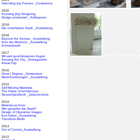
Attending [to] Futures _Conference
2020
Knowing [by] Designing
Design promoviert _Kolloquium
2019
Die unsichtbare Stadt _Ausstellung
2018
Beyond the Senses _Ausstellung
Kino der Moderne _Ausstellung
Echtzeitstadt
2017
Mit weit geschlossenen Augen
Sensing the City _Vortragsreihe
Arrival City
2016
Grow | Degrow _Symposium
Marschordnungen _Ausstellung
2015
Self-Moving Materials
The Fabric of Architecture
Deutschlandfunk _Zwischentöne
2014
Material as Actor
Wer gestaltet die Stadt?
Design of Operative Images
Ken Adam _Ausstellung
Transform Berlin
2013
Out of Control_Ausstellung
2012