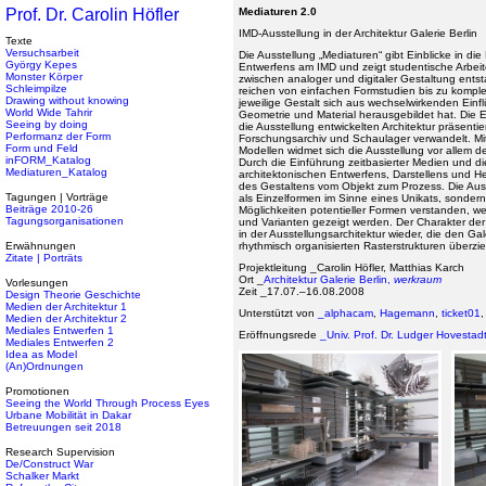
Prof. Dr. Carolin Höfler
Mediaturen 2.0
IMD-Ausstellung in der Architektur Galerie Berlin
Texte
Versuchsarbeit
Die Ausstellung „Mediaturen“ gibt Einblicke in di
György Kepes
Entwerfens am IMD und zeigt studentische Arbeite
Monster Körper
zwischen analoger und digitaler Gestaltung entst
Schleimpilze
reichen von einfachen Formstudien bis zu komple
Drawing without knowing
jeweilige Gestalt sich aus wechselwirkenden Ei
World Wide Tahrir
Geometrie und Material herausgebildet hat. Die 
Seeing by doing
die Ausstellung entwickelten Architektur präsentie
Performanz der Form
Forschungsarchiv und Schaulager verwandelt. Mit
Form und Feld
Modellen widmet sich die Ausstellung vor allem de
inFORM_Katalog
Durch die Einführung zeitbasierter Medien und d
Mediaturen_Katalog
architektonischen Entwerfens, Darstellens und H
des Gestaltens vom Objekt zum Prozess. Die Aus
Tagungen | Vorträge
als Einzelformen im Sinne eines Unikats, sonder
Beiträge 2010-26
Möglichkeiten potentieller Formen verstanden, w
Tagungsorganisationen
und Varianten gezeigt werden. Der Charakter der s
in der Ausstellungsarchitektur wieder, die den Ga
Erwähnungen
rhythmisch organisierten Rasterstrukturen überzie
Zitate | Porträts
Projektleitung _Carolin Höfler, Matthias Karch
Ort _
Architektur Galerie Berlin,
werkraum
Vorlesungen
Zeit _17.07.–16.08.2008
Design Theorie Geschichte
Medien der Architektur 1
Unterstützt von
_alphacam
,
Hagemann
,
ticket01
Medien der Architektur 2
Mediales Entwerfen 1
Eröffnungsrede
_Univ. Prof. Dr. Ludger Hovestad
Mediales Entwerfen 2
Idea as Model
(An)Ordnungen
Promotionen
Seeing the World Through Process Eyes
Urbane Mobilität in Dakar
Betreuungen seit 2018
Research Supervision
De/Construct War
Schalker Markt