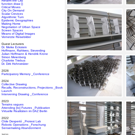
Refarm the City
function draw ()
Critical Moves
City On Demand
Scalar Crevices
Algorithmic Turn
Epidemic Geographies
Making Home
Negotiation of Urban Space
Screen Spaces
Means of Digital Images
Vernetzte Reisebilder
Guest Lecturers
Dr. Meike Eckstein
Hoffmann, Rahlwes, Sieverding
Julian Hoffmann & Hendrik Krone
Simon Meienberg
Charlotte Triebus
Dr. Dirk Hohnsträter
2026
Participatory Memory _Conference
2024
Collective Drawing
Recalls, Reconstructions, Projections _Book
Launch
Intervening Drawing _Conference
2023
Terrains vagues
Attending [to] Futures _Publication
Virtuelle Realitäten im DAZ Berlin
2022
Chile Despertó _Protest Lab
Robotic Operations _Forschung
Sensemaking Abandonment
2021