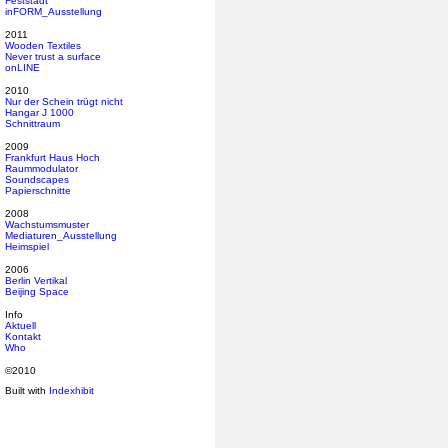
Feststadt
inFORM_Ausstellung
2011
Wooden Textiles
Never trust a surface
onLINE
2010
Nur der Schein trügt nicht
Hangar J 1000
Schnittraum
2009
Frankfurt Haus Hoch
Raummodulator
Soundscapes
Papierschnitte
2008
Wachstumsmuster
Mediaturen_Ausstellung
Heimspiel
2006
Berlin Vertikal
Beijing Space
Info
Aktuell
Kontakt
Who
©2010
Built with
Indexhibit